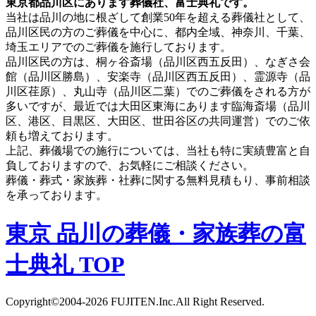
東京都品川区にあります葬儀社、富士典礼です。
当社は品川の地に根ざして創業50年を超える葬儀社として、
品川区民の方のご葬儀を中心に、都内全域、神奈川、千葉、
埼玉エリアでのご葬儀を施行しております。
品川区民の方は、桐ヶ谷斎場（品川区西五反田）、なぎさ会
館（品川区勝島）、安楽寺（品川区西五反田）、霊源寺（品
川区荏原）、丸山寺（品川区二葉）でのご葬儀をされる方が
多いですが、最近では大田区東海にあります臨海斎場（品川
区、港区、目黒区、大田区、世田谷区の共同運営）でのご依
頼も増えております。
上記、葬儀場での施行については、当社も特に実績豊富と自
負しておりますので、お気軽にご相談ください。
葬儀・葬式・家族葬・社葬に関する無料見積もり、事前相談
を承っております。
東京 品川の葬儀・家族葬の富
士典礼 TOP
Copyright©2004-2026 FUJITEN.Inc.All Right Reserved.