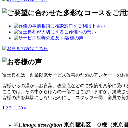
富士典礼は、創業以来サービス改善のためのアンケートのお
皆様からの温かいお言葉、改善点などのご指摘を真摯に受け
ここでは、その中からほんの一部ではございますが、掲載さ
皆様の声を無駄にしないためにも、スタッフ一同、全員で努
1
2
3
…
30
»
東京都港区 Ｏ様（東京