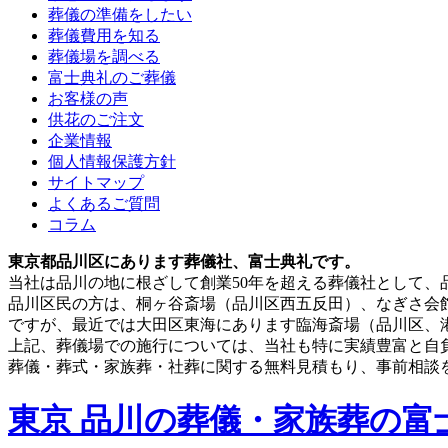
葬儀の準備をしたい
葬儀費用を知る
葬儀場を調べる
富士典礼のご葬儀
お客様の声
供花のご注文
企業情報
個人情報保護方針
サイトマップ
よくあるご質問
コラム
東京都品川区にあります葬儀社、富士典礼です。
当社は品川の地に根ざして創業50年を超える葬儀社として
品川区民の方は、桐ヶ谷斎場（品川区西五反田）、なぎさ会
ですが、最近では大田区東海にあります臨海斎場（品川区、
上記、葬儀場での施行については、当社も特に実績豊富と自
葬儀・葬式・家族葬・社葬に関する無料見積もり、事前相談
東京 品川の葬儀・家族葬の富士