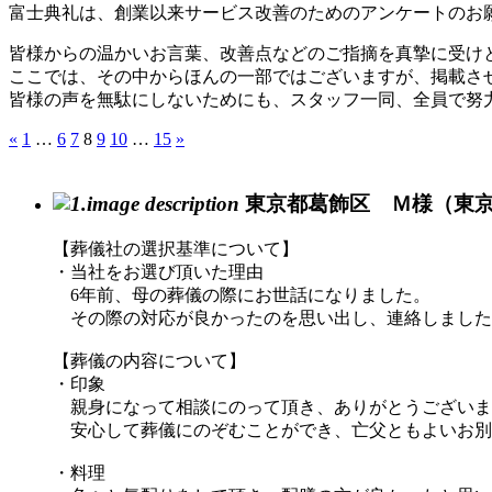
富士典礼は、創業以来サービス改善のためのアンケートのお
皆様からの温かいお言葉、改善点などのご指摘を真摯に受け
ここでは、その中からほんの一部ではございますが、掲載さ
皆様の声を無駄にしないためにも、スタッフ一同、全員で努
«
1
…
6
7
8
9
10
…
15
»
東京都葛飾区 Ｍ様（東
【葬儀社の選択基準について】
・当社をお選び頂いた理由
6年前、母の葬儀の際にお世話になりました。
その際の対応が良かったのを思い出し、連絡しました
【葬儀の内容について】
・印象
親身になって相談にのって頂き、ありがとうございま
安心して葬儀にのぞむことができ、亡父ともよいお別
・料理