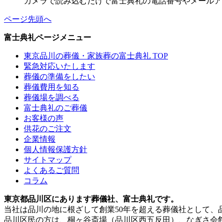
カメラで読み込むだけで富士典礼の電話番号やメールア
ページ先頭へ
富士典礼ページメニュー
東京品川の葬儀・家族葬の富士典礼 TOP
緊急対応いたします
葬儀の準備をしたい
葬儀費用を知る
葬儀場を調べる
富士典礼のご葬儀
お客様の声
供花のご注文
企業情報
個人情報保護方針
サイトマップ
よくあるご質問
コラム
東京都品川区にあります葬儀社、富士典礼です。
当社は品川の地に根ざして創業50年を超える葬儀社として
品川区民の方は、桐ヶ谷斎場（品川区西五反田）、なぎさ会