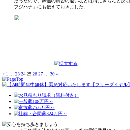
だったので、葬儀の風習の違いなどは特にきちんと説明
フジハナ」にも伝えておきました。
«
1
…
23
24
25
26
27
…
30
»